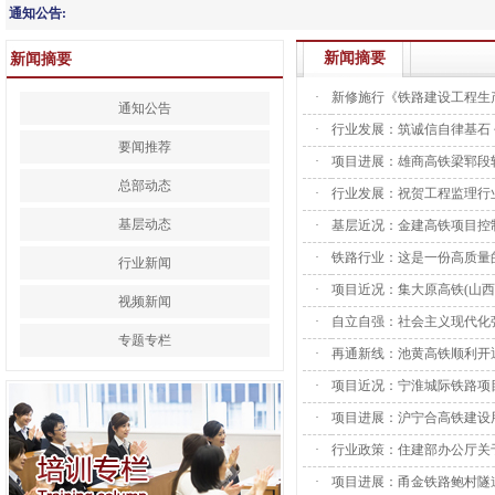
通知公告:
新闻摘要
新闻摘要
·
新修施行《铁路建设工程生
通知公告
·
行业发展：筑诚信自律基石
要闻推荐
·
项目进展：雄商高铁梁郓段
总部动态
·
行业发展：祝贺工程监理行
基层动态
·
基层近况：金建高铁项目控
·
铁路行业：这是一份高质量
行业新闻
·
项目近况：集大原高铁(山
视频新闻
·
自立自强：社会主义现代化
专题专栏
·
再通新线：池黄高铁顺利开
·
项目近况：宁淮城际铁路项
·
项目进展：沪宁合高铁建设
·
行业政策：住建部办公厅关
·
项目进展：甬金铁路鲍村隧