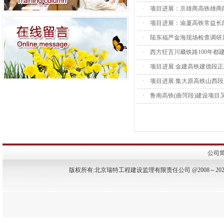
·
项目进展：京雄商高铁雄商
·
项目进展：渝厦高铁常益长
·
陆东福严金海现场检查调研
·
西方狂言川藏铁路100年都
·
项目进展:金建高铁建德段
·
项目进展:集大原高铁山西
·
鲁南高铁(曲菏段)建设项目
公司
版权所
有:
北京瑞特工程建设监理有
限责
任公司 @
2008～202